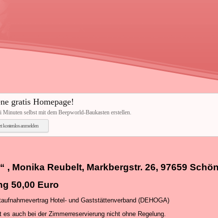
ne gratis Homepage!
i Minuten selbst mit dem Beepworld-Baukasten erstellen.
tzt kostenlos anmelden
 , Monika Reubelt, Markbergstr. 26, 97659 Schö
g 50,00 Euro
taufnahmevertrag Hotel- und Gaststättenverband (DEHOGA)
 es auch bei der Zimmerreservierung nicht ohne Regelung.