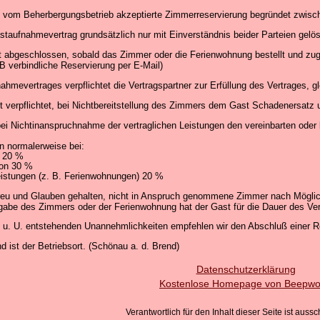
m Beherbergungsbetrieb akzeptierte Zimmerreservierung begründet zwischen
staufnahmevertrag grundsätzlich nur mit Einverständnis beider Parteien gelö
 abgeschlossen, sobald das Zimmer oder die Ferienwohnung bestellt und zuge
. B verbindliche Reservierung per E-Mail)
mevertrages verpflichtet die Vertragspartner zur Erfüllung des Vertrages, gl
t verpflichtet, bei Nichtbereitstellung des Zimmers dem Gast Schadenersatz u
, bei Nichtinanspruchnahme der vertraglichen Leistungen den vereinbarten ode
n normalerweise bei:
k 20 %
ion 30 %
istungen (z. B. Ferienwohnungen) 20 %
Treu und Glauben gehalten, nicht in Anspruch genommene Zimmer nach Möglich
rgabe des Zimmers oder der Ferienwohnung hat der Gast für die Dauer des Ver
 4 u. U. entstehenden Unannehmlichkeiten empfehlen wir den Abschluß einer Re
d ist der Betriebsort. (Schönau a. d. Brend)
Datenschutzerklärung
Kostenlose Homepage von Beepwo
Verantwortlich für den Inhalt dieser Seite ist aussc