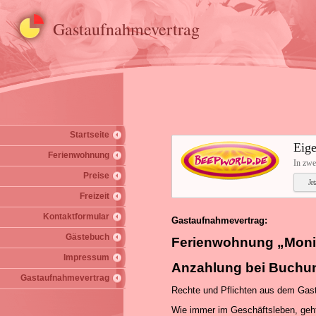
Gastaufnahmevertrag
Startseite
Eige
Ferienwohnung
In zwe
Preise
Je
Freizeit
Kontaktformular
Gastaufnahmevertrag:
Gästebuch
Ferienwohnung „Moni“
Impressum
Anzahlung bei Buchun
Gastaufnahmevertrag
Rechte und Pflichten aus dem Gas
Wie immer im Geschäftsleben, geht